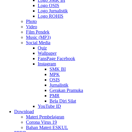
Logo SMK BI
Logo OSIS
Logo Jurnalistik
Logo ROHIS
Photo
Video
Film Pendek
Music (MP3)
Social Media
Quiz
Wallpaper
FansPage Facebook
Instagram
SMK BI
MPK
OSIS
Jurnalistik
Gerakan Pramuka
PMR
Bela Diri Silat
YouTube ID
Download
Materi Pembelajaran
Corona Virus 19
Bahan Materi ESKUL