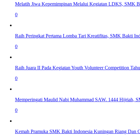
Melatih Jiwa Kepemimpinan Melalui Kegiatan LDKS, SMK Ba
0
Raih Peringkat Pertama Lomba Tari Kreatifitas, SMK Bakti I
0
Raih Juara II Pada Kegiatan Youth Volunteer Competition T
0
Memperingati Maulid Nabi Muhammad SAW. 1444 Hijriah, S
0
Kemah Pramuka SMK Bakti Indonesia Kuningan Riang Dan 