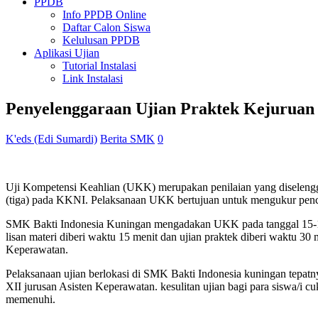
PPDB
Info PPDB Online
Daftar Calon Siswa
Kelulusan PPDB
Aplikasi Ujian
Tutorial Instalasi
Link Instalasi
Penyelenggaraan Ujian Praktek Kejuruan
K'eds (Edi Sumardi)
Berita SMK
0
Uji Kompetensi Keahlian (UKK) merupakan penilaian yang diselengga
(tiga) pada KKNI. Pelaksanaan UKK bertujuan untuk mengukur penca
SMK Bakti Indonesia Kuningan mengadakan UKK pada tanggal 15-16 M
lisan materi diberi waktu 15 menit dan ujian praktek diberi waktu 30 
Keperawatan.
Pelaksanaan ujian berlokasi di SMK Bakti Indonesia kuningan tepatn
XII jurusan Asisten Keperawatan. kesulitan ujian bagi para siswa/i 
memenuhi.