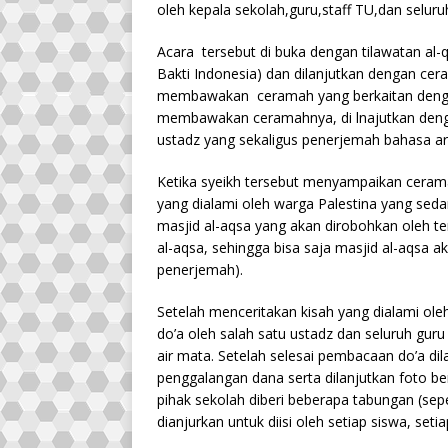
oleh kepala sekolah,guru,staff TU,dan selur
Acara tersebut di buka dengan tilawatan al-q
Bakti Indonesia) dan dilanjutkan dengan cer
membawakan ceramah yang berkaitan dengan 
membawakan ceramahnya, di lnajutkan dengan
ustadz yang sekaligus penerjemah bahasa ar
Ketika syeikh tersebut menyampaikan ceram
yang dialami oleh warga Palestina yang seda
masjid al-aqsa yang akan dirobohkan oleh ten
al-aqsa, sehingga bisa saja masjid al-aqsa a
penerjemah).
Setelah menceritakan kisah yang dialami ole
do’a oleh salah satu ustadz dan seluruh gu
air mata. Setelah selesai pembacaan do’a d
penggalangan dana serta dilanjutkan foto be
pihak sekolah diberi beberapa tabungan (sep
dianjurkan untuk diisi oleh setiap siswa, set