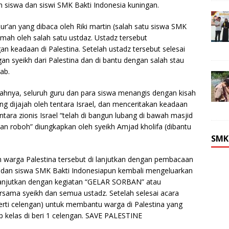
uh siswa dan siswi SMK Bakti Indonesia kuningan.
ur’an yang dibaca oleh Riki martin (salah satu siswa SMK
amah oleh salah satu ustdaz. Ustadz tersebut
keadaan di Palestina. Setelah ustadz tersebut selesai
 syeikh dari Palestina dan di bantu dengan salah stau
ab.
ahnya, seluruh guru dan para siswa menangis dengan kisah
ng dijajah oleh tentara Israel, dan menceritakan keadaan
tara zionis Israel “telah di bangun lubang di bawah mas­jid
kan roboh” diungkapkan oleh syeikh Amjad kholifa (dibantu
SMK
h warga Palestina tersebut di lanjutkan dengan pembacaan
ru dan siswa SMK Bakti Indonesiapun kembali mengeluarkan
ilanjutkan dengan kegiatan “GELAR SORBAN” atau
rsama syeikh dan semua ustadz. Setelah selesai acara
erti celengan) untuk membantu warga di Palestina yang
iap kelas di beri 1 celengan. SAVE PALESTINE