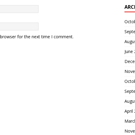
ARC
Octo
Sept
 browser for the next time I comment.
Augu
June
Dece
Nove
Octo
Sept
Augu
April
Marc
Nove