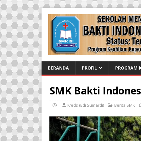
BERANDA
PROFIL
PROGRAM K
SMK Bakti Indonesi
K'eds (Edi Sumardi)
Berita SMK