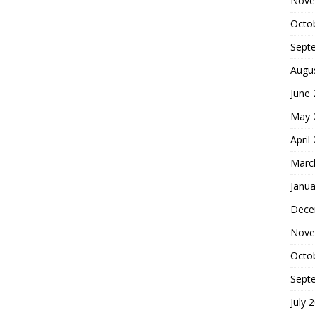
Nove
Octo
Sept
Augu
June
May 
April
Marc
Janua
Dece
Nove
Octo
Sept
July 