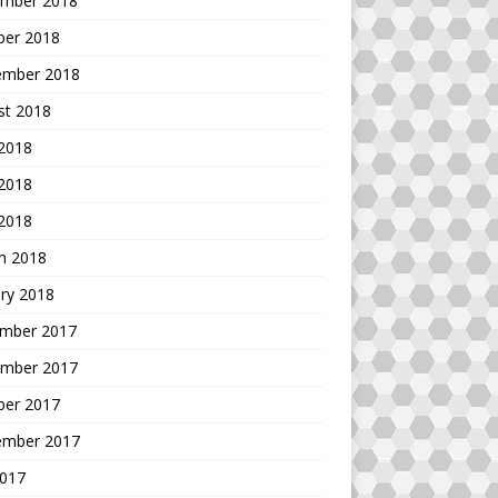
mber 2018
ber 2018
ember 2018
st 2018
 2018
2018
 2018
h 2018
ry 2018
mber 2017
mber 2017
ber 2017
ember 2017
2017