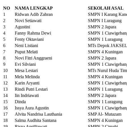
NO
NAMA LENGKAP
SEKOLAH ASAL
1
Ridwan Adib Zahran
SMPN I Karang Kan
2
Novi Setiawati
SMPN I Luragung
3
Agustini
SMPN 2 Japara
4
Fanny Rahma Dewi
SMPN 1 Ciawigeban
5
Fenty Oktaviani
SMPN 1 Luragung
6
Neni Listiani
MTs Depok JAKSE
7
Puput Melati
SMPN 4 Kuningan
8
Novi Fitri Anggraeni
SMPN 2 Japara
9
Evi Silviani
SMPN 1 Ciawigeban
10
Mesa Lestari
MTs Nurul Huda Ti
11
Mela Melinda
SMPN 4 Kuningan
12
Karin Aryanti
SMPN 1 Ciawigeban
13
Rindi Putri Lestari
SMPN 1 Luragung
14
Iin Indriawati
SMPN 2 Japara
15
Dinda
SMPN 1 Luragung
16
Issya Aura Agustin
SMPN 1 Ciawigeban
17
Alvita Nandrisa Lauthania
SMP Al- Mutazam
18
Salma Audhita Santana
SMPN 4 Kuningan
19
Risna Aprilliawati
SMPN 2 Cimahi