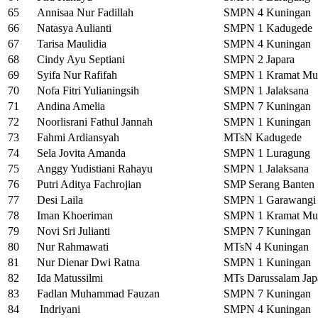
65
Annisaa Nur Fadillah
SMPN 4 Kuningan
66
Natasya Aulianti
SMPN 1 Kadugede
67
Tarisa Maulidia
SMPN 4 Kuningan
68
Cindy Ayu Septiani
SMPN 2 Japara
69
Syifa Nur Rafifah
SMPN 1 Kramat Mu
70
Nofa Fitri Yulianingsih
SMPN 1 Jalaksana
71
Andina Amelia
SMPN 7 Kuningan
72
Noorlisrani Fathul Jannah
SMPN 1 Kuningan
73
Fahmi Ardiansyah
MTsN Kadugede
74
Sela Jovita Amanda
SMPN 1 Luragung
75
Anggy Yudistiani Rahayu
SMPN 1 Jalaksana
76
Putri Aditya Fachrojian
SMP Serang Banten
77
Desi Laila
SMPN 1 Garawangi
78
Iman Khoeriman
SMPN 1 Kramat Mu
79
Novi Sri Julianti
SMPN 7 Kuningan
80
Nur Rahmawati
MTsN 4 Kuningan
81
Nur Dienar Dwi Ratna
SMPN 1 Kuningan
82
Ida Matussilmi
MTs Darussalam Jap
83
Fadlan Muhammad Fauzan
SMPN 7 Kuningan
84
Indriyani
SMPN 4 Kuningan