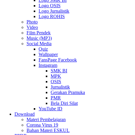
Logo SMK BI
Logo OSIS
Logo Jurnalistik
Logo ROHIS
Photo
Video
Film Pendek
Music (MP3)
Social Media
Quiz
Wallpaper
FansPage Facebook
Instagram
SMK BI
MPK
OSIS
Jurnalistik
Gerakan Pramuka
PMR
Bela Diri Silat
YouTube ID
Download
Materi Pembelajaran
Corona Virus 19
Bahan Materi ESKUL