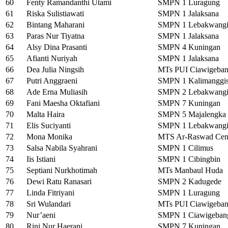
60
Fenty Ramandanthi Utami
SMPN 1 Luragung
61
Riska Sulistiawati
SMPN 1 Jalaksana
62
Bintang Maharani
SMPN 1 Lebakwang
63
Paras Nur Tiyatna
SMPN 1 Jalaksana
64
Alsy Dina Prasanti
SMPN 4 Kuningan
65
Afianti Nuriyah
SMPN 1 Jalaksana
66
Dea Julia Ningsih
MTs PUI Ciawigeba
67
Putri Anggraeni
SMPN 1 Kalimanggi
68
Ade Erna Muliasih
SMPN 2 Lebakwang
69
Fani Maesha Oktafiani
SMPN 7 Kuningan
70
Malta Haira
SMPN 5 Majalengka
71
Elis Suciyanti
SMPN 1 Lebakwang
72
Mona Monika
MTS Ar-Raswad Cen
73
Salsa Nabila Syahrani
SMPN 1 Cilimus
74
Iis Istiani
SMPN 1 Cibingbin
75
Septiani Nurkhotimah
MTs Manbaul Huda
76
Dewi Ratu Ranasari
SMPN 2 Kadugede
77
Linda Fitriyani
SMPN 1 Luragung
78
Sri Wulandari
MTs PUI Ciawigeba
79
Nur’aeni
SMPN 1 Ciawigeban
80
Rini Nur Haerani
SMPN 7 Kuningan