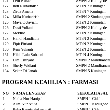
121
Leni Nuraeni
SMPN 2 Kadugede
122
Indi Nurfadhilah
MTsN 2 Kuningan
123
Zirda Amelia
MTsN 7 Kuningan
124
Milla Nurbadriah
SMPN 2 Sindangagu
125
Maya Octaviani
MTsN 2 Kuningan
126
Desti Yuliani
SMPN 2 Kadugede
127
Meidina
MTsN 2 Kuningan
128
Handi Handiatna
MTsN 2 Kuningan
129
Fipit Fitriani
MTsN 2 Kuningan
130
Reni Yulianti
MTsN 2 Kuningan
131
Hilda Lulu Suhaeni
MTsN 4 Kuningan
132
Dita Listiyana
SMPN 2 Mandiranca
133
Sherly Widiani
SMPN 2 Mandiranca
134
Sekar Tri Janah
SMPN 5 Kuningan
PROGRAM KEAHLIAN : FARMASI
NO
NAMA LENGKAP
SEKOLAH ASAL
1
Nadia Nur Hanipah
SMPN 1 Cidahu
2
Alifa Nur Aulia
SMPN 1 Kadugede
3
Reka Kurnia Sukmawati
SMPN 1 Cidahu