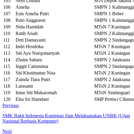
105
Neni Listiani
MTs Depok Jakarta S
106
Amelia
SMPN 1 Kalimanggi
107
Euis Amelia Putri
SMPN 1 Beber
108
Putri Anggraeni
SMPN 1 Kalimanggi
109
Nida Hamidah
MTsN 7 Kuningan
110
Ratih Aisah
SMPN 2 Kalimanggi
111
Deti Damayanti
SMPN 2 Sindangag
112
Indri Hendrika
MTsN 7 Kuningan
113
Siti Ayu Nurqomariyah
MTsN 2 Kuningan
114
Zhaira Sahara
SMPN 2 Jalaksana
115
Inggit Cairunnisa
SMPN 2 Sindangag
116
Siti Khotimatun Nisa
MTsN 2 Kuningan
117
Zuinda Tiara Putri
SMPN 2 Jalaksana
118
Larasanti
MTsN 2 Kuningan
119
Intan Siti Mukaromah
MTsN Sindangsari
120
Elsa Sri Hamdani
SMP Pertiwi Cilimus
Previous
SMK Bakti Indonesia Kuningan Siap Melaksanakan UNBK (Ujian
Nasional Berbasis Komputer)
Next