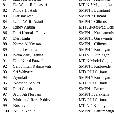
81
De Windi Rahmasari
MTsN 5 Majalengka
82
Ninda Tri Asih
SMPN 1 Luragung
83
Karismawati
SMPN 2 Cimahi
84
Laras Widia Astuti
SMPN 1 Cilimus
85
Rindy Antika
MTs Ar-Raswad Cen
86
Putri Komala Oktaviani
SMPN 1 Kramatmuly
87
Desi Laila
SMPN 1 Garawangi
88
Nuroh Al’Otesan
SMPN 1 Cilimus
89
Indra Lesmana
SMPN 1 Kuningan
90
Neila Zaky Hanifa
MTsN 3 Kuningan
91
Dini Nurul Fauziah
MTsN Model Cigugu
92
Selvy Intan Rahmawati
SMPN 1 Kadugede
93
Sri Wahyuni
MTs PUI Cilimus
94
Ayuniati
SMPN 7 Kuningan
95
Adestina Saputri
MTs PUI Cilimus
96
Putri Citrahati
SMPN 1 Beber
97
Apri Siti Nuryani
SMPN 1 Jalaksana
98
Muhamad Reza Pahlevi
MTs PUI Cilimus
99
Rusmiyati
MTsN 4 Kuningan
100
Ai Siti Nadila
SMPN 1 Panumbang