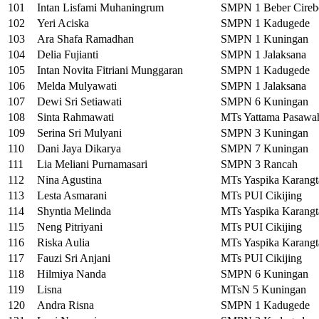
101
Intan Lisfami Muhaningrum
SMPN 1 Beber Cireb
102
Yeri Aciska
SMPN 1 Kadugede
103
Ara Shafa Ramadhan
SMPN 1 Kuningan
104
Delia Fujianti
SMPN 1 Jalaksana
105
Intan Novita Fitriani Munggaran
SMPN 1 Kadugede
106
Melda Mulyawati
SMPN 1 Jalaksana
107
Dewi Sri Setiawati
SMPN 6 Kuningan
108
Sinta Rahmawati
MTs Yattama Pasawa
109
Serina Sri Mulyani
SMPN 3 Kuningan
110
Dani Jaya Dikarya
SMPN 7 Kuningan
111
Lia Meliani Purnamasari
SMPN 3 Rancah
112
Nina Agustina
MTs Yaspika Karang
113
Lesta Asmarani
MTs PUI Cikijing
114
Shyntia Melinda
MTs Yaspika Karang
115
Neng Pitriyani
MTs PUI Cikijing
116
Riska Aulia
MTs Yaspika Karang
117
Fauzi Sri Anjani
MTs PUI Cikijing
118
Hilmiya Nanda
SMPN 6 Kuningan
119
Lisna
MTsN 5 Kuningan
120
Andra Risna
SMPN 1 Kadugede