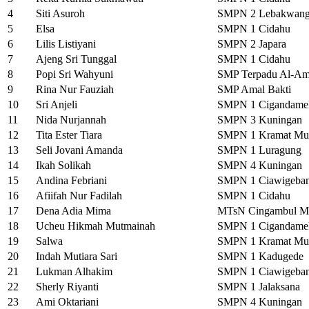
4
Siti Asuroh
SMPN 2 Lebakwang
5
Elsa
SMPN 1 Cidahu
6
Lilis Listiyani
SMPN 2 Japara
7
Ajeng Sri Tunggal
SMPN 1 Cidahu
8
Popi Sri Wahyuni
SMP Terpadu Al-Am
9
Rina Nur Fauziah
SMP Amal Bakti
10
Sri Anjeli
SMPN 1 Cigandame
11
Nida Nurjannah
SMPN 3 Kuningan
12
Tita Ester Tiara
SMPN 1 Kramat Mu
13
Seli Jovani Amanda
SMPN 1 Luragung
14
Ikah Solikah
SMPN 4 Kuningan
15
Andina Febriani
SMPN 1 Ciawigeba
16
Afiifah Nur Fadilah
SMPN 1 Cidahu
17
Dena Adia Mima
MTsN Cingambul Ma
18
Ucheu Hikmah Mutmainah
SMPN 1 Cigandame
19
Salwa
SMPN 1 Kramat Mu
20
Indah Mutiara Sari
SMPN 1 Kadugede
21
Lukman Alhakim
SMPN 1 Ciawigeba
22
Sherly Riyanti
SMPN 1 Jalaksana
23
Ami Oktariani
SMPN 4 Kuningan