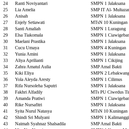
24
Ranti Noviyantari
SMPN 1 Jalaksana
25
Lia Amelia
SMP IT Al- Multaz
26
Anisah
SMPN 1 Jalaksana
27
Enjely Setiawati
MTsN 10 Kuningan
28
Santi Amaliah
SMPN 1 Luragung
29
Elsa Tiakomala
SMPN 1 Ciawigeba
30
Maelani Prastika
SMPN 1 Jalaksana
31
Cucu Umaya
SMPN 4 Kuningan
32
Yunia Amini
SMPN 1 Jalaksana
33
Aliya Aprilianti
SMPN 1 Cikijing
34
Zahra Amatul Aulia
SMP Amal Bakti
35
Kiki Eliya
SMPN 2 Lebakwang
36
Yola Aleyda Aresty
SMPN 1 Cilimus
37
Rifa Nursoleha Saputri
SMPN 1 Jalaksana
38
Fakhri Alfadily
MTs PU Ciwedus T
39
Amanda Pratiwi
SMPN 1 Ciawigeba
40
Rike Nursafitri
SMPN 1 Jalaksana
41
Syita Nurul Natasya
MTsN 10 Kuningan
42
Shindi Sri Mulyani
SMPN 1 Kalimanggi
43
Naimah Syahnaz Shalsadila
SMP Amal Bakti