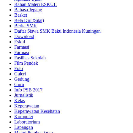
Bahan Materi ESKUL
Bahasa Jepang
Basket
Bela Diri (Silat)
Berita SMK
Daftar Siswa SMK Bakti Indonesia Kuningan
Download
Eskul
Farmasi
Farmasi
Fasilitas Sekolah
Film Pendek
Foto
Galeri
Gedung
Guru
Info PSB 2017
Jurnalistik
Kelas
Keperawatan
Keperawatan Kesehatan
Komputer
Laboratorium
Lapangan
Materi Pembelajaran