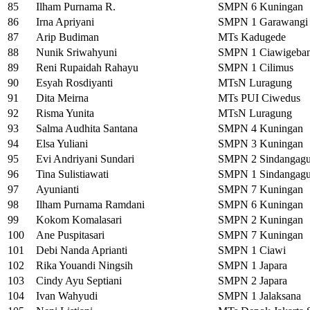
85
Ilham Purnama R.
SMPN 6 Kuningan
86
Irna Apriyani
SMPN 1 Garawangi
87
Arip Budiman
MTs Kadugede
88
Nunik Sriwahyuni
SMPN 1 Ciawigeba
89
Reni Rupaidah Rahayu
SMPN 1 Cilimus
90
Esyah Rosdiyanti
MTsN Luragung
91
Dita Meirna
MTs PUI Ciwedus
92
Risma Yunita
MTsN Luragung
93
Salma Audhita Santana
SMPN 4 Kuningan
94
Elsa Yuliani
SMPN 3 Kuningan
95
Evi Andriyani Sundari
SMPN 2 Sindangag
96
Tina Sulistiawati
SMPN 1 Sindangag
97
Ayunianti
SMPN 7 Kuningan
98
Ilham Purnama Ramdani
SMPN 6 Kuningan
99
Kokom Komalasari
SMPN 2 Kuningan
100
Ane Puspitasari
SMPN 7 Kuningan
101
Debi Nanda Aprianti
SMPN 1 Ciawi
102
Rika Youandi Ningsih
SMPN 1 Japara
103
Cindy Ayu Septiani
SMPN 2 Japara
104
Ivan Wahyudi
SMPN 1 Jalaksana