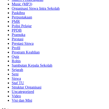
Music (MP3)
Organisasi Siswa Intra Sekolah
Paskibra
Perpustakaan
PMR
Polisi Pelajar
PPDB
Pramuka
Prestasi
Prestasi Siswa
Profil
Program Keahlian
Quiz
Rohis
Sambutan Kepala Sekolah
Sejarah
Seni
Siswa
Staf TU
Struktur Organisasi
Uncategorized
Video
Visi dan Misi