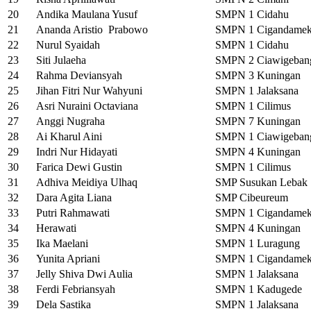
20
Andika Maulana Yusuf
SMPN 1 Cidahu
21
Ananda Aristio Prabowo
SMPN 1 Cigandamek
22
Nurul Syaidah
SMPN 1 Cidahu
23
Siti Julaeha
SMPN 2 Ciawigeban
24
Rahma Deviansyah
SMPN 3 Kuningan
25
Jihan Fitri Nur Wahyuni
SMPN 1 Jalaksana
26
Asri Nuraini Octaviana
SMPN 1 Cilimus
27
Anggi Nugraha
SMPN 7 Kuningan
28
Ai Kharul Aini
SMPN 1 Ciawigeban
29
Indri Nur Hidayati
SMPN 4 Kuningan
30
Farica Dewi Gustin
SMPN 1 Cilimus
31
Adhiva Meidiya Ulhaq
SMP Susukan Lebak 
32
Dara Agita Liana
SMP Cibeureum
33
Putri Rahmawati
SMPN 1 Cigandamek
34
Herawati
SMPN 4 Kuningan
35
Ika Maelani
SMPN 1 Luragung
36
Yunita Apriani
SMPN 1 Cigandamek
37
Jelly Shiva Dwi Aulia
SMPN 1 Jalaksana
38
Ferdi Febriansyah
SMPN 1 Kadugede
39
Dela Sastika
SMPN 1 Jalaksana